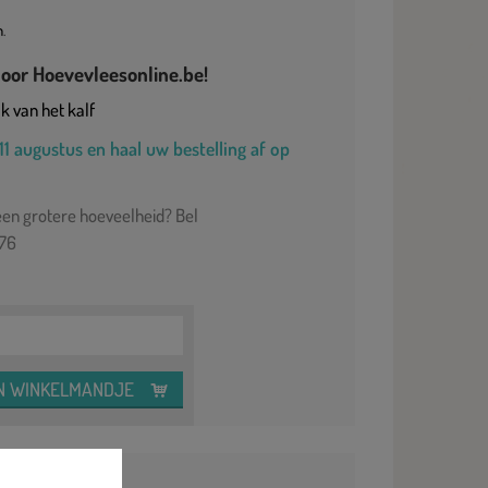
m
.
oor Hoevevleesonline.be!
k van het kalf
11 augustus en haal uw bestelling af op
een grotere hoeveelheid? Bel
.76