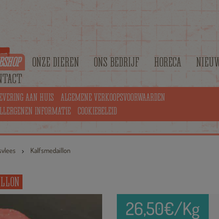
BSHOP
ONZE DIEREN
ONS BEDRIJF
HORECA
NIEU
NTACT
EVERING AAN HUIS
ALGEMENE VERKOOPSVOORWAARDEN
LLERGENEN INFORMATIE
COOKIEBELEID
svlees
Kalfsmedaillon
ILLON
26,50
€/Kg