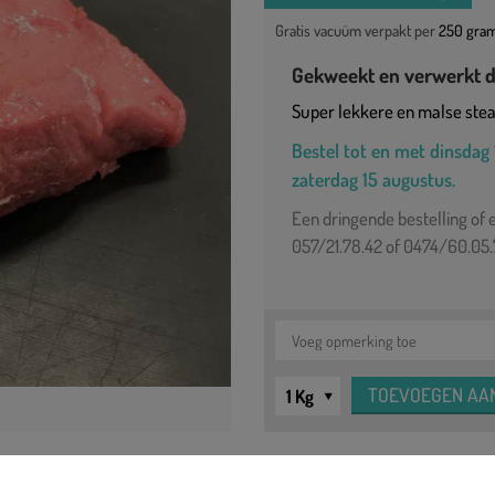
Gratis vacuüm verpakt per
250 gra
Gekweekt en verwerkt d
Super lekkere en malse stea
Bestel tot en met dinsdag 
zaterdag 15 augustus.
Een dringende bestelling of 
057/21.78.42 of 0474/60.05
ls bereidingswijze kan je kiezen tussen saignant of a point.