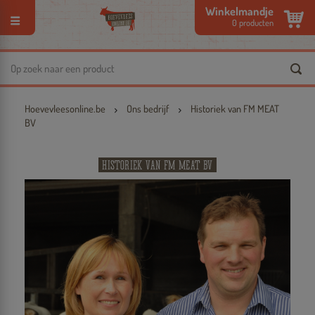
Winkelmandje
Toggle
0
producten
navigation
Hoevevleesonline.be
Ons bedrijf
Historiek van FM MEAT
BV
HISTORIEK VAN FM MEAT BV