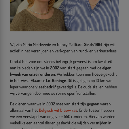
Wij zijn Mario Meirlevede en Nancy Mailliard.
Sinds 1994
zijn wij
actief in het versnijden en verkopen van rund- en varkensvlees.
Omdat het voor ons steeds belangrijk geweest is om kwaliteit
aan te bieden zijn we in
2002
van start gegaan met de
eigen
kweek van onze runderen
. We hebben toen een
hoeve
gekocht
in het West-Vlaamse
Lo-Reninge
. Dit is gelegen op 10 km van
Ieper waar ons
vleesbedrijf
gevestigd is. De oude stallen hebben
wij vervangen door nieuwe ruime openfrontstallen.
De
dieren
waar we in 2002 mee van start zijn gegaan waren
allemaal van het
Belgisch wit blauw ras
. Ondertussen hebben
we een veestapel van ongeveer 550 runderen. Hiervan worden
wekelijks een aantal dieren geslacht die wij dan versnijden in