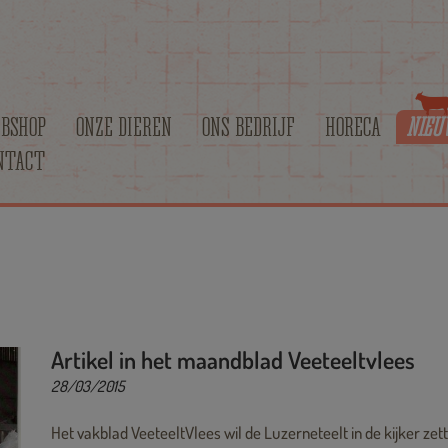
BSHOP
ONZE DIEREN
ONS BEDRIJF
HORECA
NIEU
NTACT
Artikel in het maandblad Veeteeltvlees
28/03/2015
Het vakblad VeeteeltVlees wil de Luzerneteelt in de kijker ze