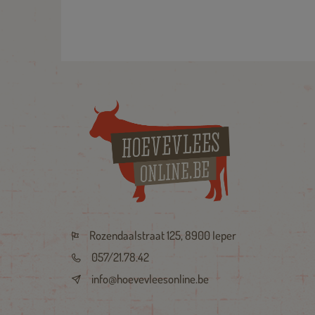
Rozendaalstraat 125, 8900 Ieper
057/21.78.42
info@hoevevleesonline.be