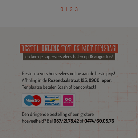
0
1
2
3
BESTEL
ONLINE
TOT EN MET DINSDAG!
en kom je supervers vlees halen op
15 augustus
!
Bestel nu vers hoevevlees online aan de beste prijs!
Afhaling in de
Rozendaalstraat 125, 8900 Ieper
.
Ter plaatse betalen (cash of bancontact)
Een dringende bestelling of een grotere
hoeveelheid? Bel
057/21.78.42
of
0474/60.05.76