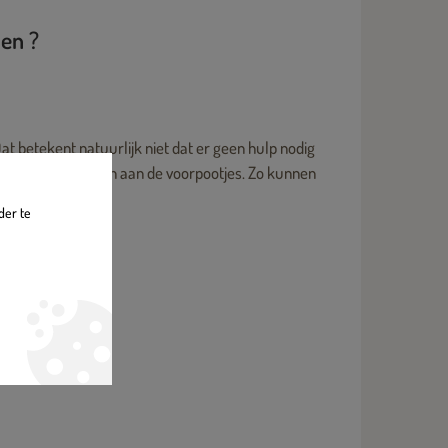
en ?
 betekent natuurlijk niet dat er geen hulp nodig
wtje vast te maken aan de voorpootjes. Zo kunnen
der te
enis.