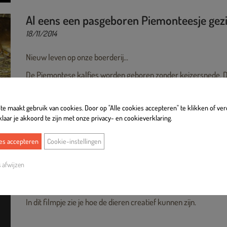
Al eens een pasgeboren Piemonteesje gezi
18/11/2014
Nieuw leven op onze boerderij...
De Piemontese kalfjes worden geboren zonder keizersnede. Dat
is van ons. We helpen het kalfje geboren worden door een tou
wij helpen om het kalfje eruit te trekken.
e maakt gebruik van cookies. Door op "Alle cookies accepteren" te klikken of ver
Zo'n geboorte is ook voor ons nog steeds een speciale gebeurt
klaar je akkoord te zijn met onze privacy- en cookieverklaring.
ies accepteren
Cookie-instellingen
Slimme koeien! Het bestaat.
s afwijzen
10/11/2014
In dit filmpje zie je hoe de dieren creatief kunnen zijn.